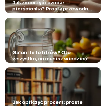
Jak zmierzyć rozmiar
pierścionka? Prosty przewodnik
krok po kroku
Galon ile to litrów? Oto
wszystko, co musisz wiedzieć!
Jak obliczyć procent: proste