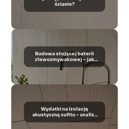
ścianie?
Budowa stojącej baterii
zlewozmywakowej – jak
działa?
Wydatki na izolację
akustyczną sufitu – analiza
kosztów